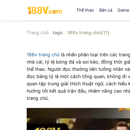
Chuyển
Thể thao
Bắn cá
Game 
đến
nội
dung
Trang chủ
|
tags
|
188v trang chủ(11)
188v trang chủ
là nhãn phân loại trên các tran
nhà cái, tỷ lệ bóng đá và soi kèo, đồng thời gi
thể thao. Người đọc thường liên tưởng nhãn nà
đọc bảng tỷ lệ một cách tổng quan, không đi 
quan tập trung giải thích thuật ngữ, cách hiể
hưởng tới kết quả trận đấu, nhằm nâng cao nhậ
trang chủ.