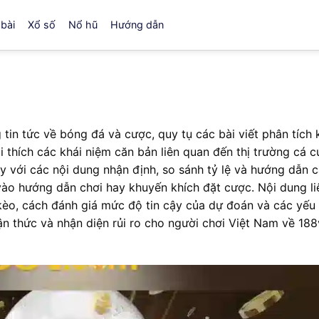
bài
Xổ số
Nổ hũ
Hướng dẫn
g tin tức về bóng đá và cược, quy tụ các bài viết phân tích
ải thích các khái niệm căn bản liên quan đến thị trường cá 
y với các nội dung nhận định, so sánh tỷ lệ và hướng dẫn 
vào hướng dẫn chơi hay khuyến khích đặt cược. Nội dung li
u kèo, cách đánh giá mức độ tin cậy của dự đoán và các yếu
n thức và nhận diện rủi ro cho người chơi Việt Nam về 188