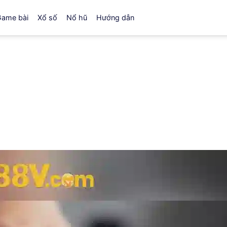
ame bài
Xổ số
Nổ hũ
Hướng dẫn