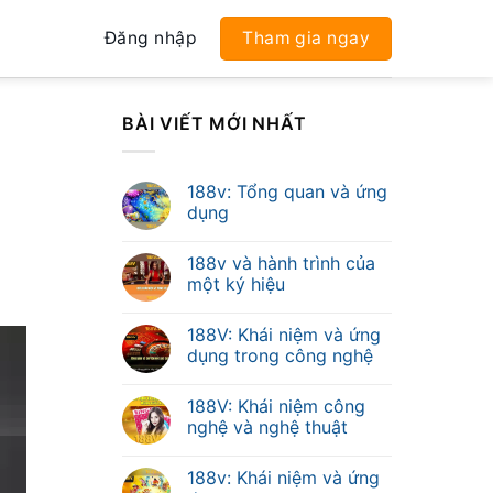
Đăng nhập
Tham gia ngay
BÀI VIẾT MỚI NHẤT
188v: Tổng quan và ứng
dụng
188v và hành trình của
một ký hiệu
188V: Khái niệm và ứng
dụng trong công nghệ
188V: Khái niệm công
nghệ và nghệ thuật
188v: Khái niệm và ứng