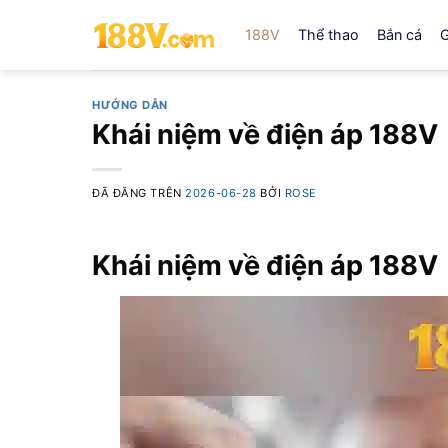
Chuyển
188V
Thể thao
Bắn cá
G
đến
nội
dung
HƯỚNG DẪN
Khái niệm về điện áp 188V
ĐÃ ĐĂNG TRÊN
2026-06-28
BỞI
ROSE
Khái niệm về điện áp 188V