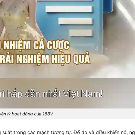
ên lý hoạt động của 188V
 suất trong các mạch tương tự. Để đo và điều khiển nó, ng