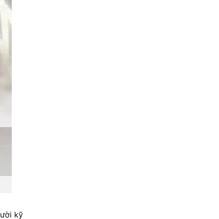
ười kỹ