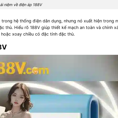
ái niệm về điện áp 188V
p trong hệ thống điện dân dụng, nhưng nó xuất hiện trong 
 thù. Hiểu rõ 188V giúp thiết kế mạch an toàn và chính x
 hoặc xoay chiều có đặc tính đặc thù.
8V