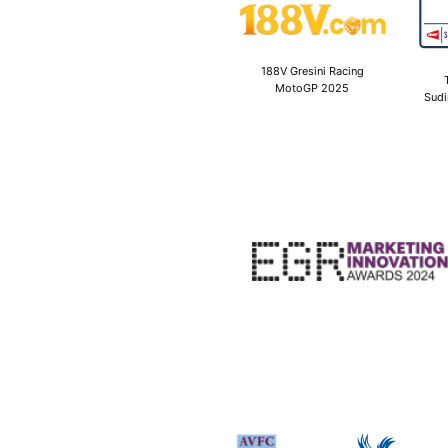
188V Gresini Racing
MotoGP 2025
Sudi