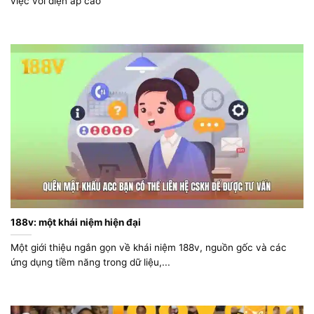
việc với điện áp cao
188v: một khái niệm hiện đại
Một giới thiệu ngắn gọn về khái niệm 188v, nguồn gốc và các
ứng dụng tiềm năng trong dữ liệu,...