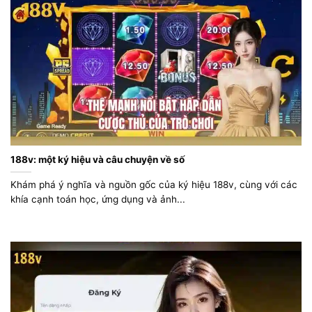
188v: một ký hiệu và câu chuyện về số
Khám phá ý nghĩa và nguồn gốc của ký hiệu 188v, cùng với các
khía cạnh toán học, ứng dụng và ảnh...