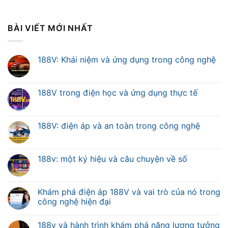
BÀI VIẾT MỚI NHẤT
188V: Khái niệm và ứng dụng trong công nghệ
188V trong điện học và ứng dụng thực tế
188V: điện áp và an toàn trong công nghệ
188v: một ký hiệu và câu chuyện về số
Khám phá điện áp 188V và vai trò của nó trong
công nghệ hiện đại
188v và hành trình khám phá năng lượng tưởng