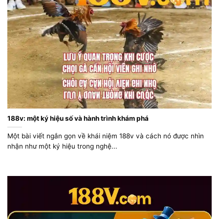
188v: một ký hiệu số và hành trình khám phá
Một bài viết ngắn gọn về khái niệm 188v và cách nó được nhìn
nhận như một ký hiệu trong nghệ...