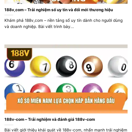
188v,com – Trải nghiệm số uy tín và đổi mới thương hiệu
Khám phá 188v,com – nền tảng số uy tín dành cho người dùng
và doanh nghiệp. Bài viết trình bày...
188v-com – Trải nghiệm và đánh giá 188v-com
Bài viết giới thiệu khái quát về 188v-com, nhấn mạnh trải nghiệm