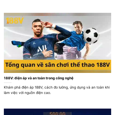
188V: điện áp và an toàn trong công nghệ
Khám phá điện áp 188V, cách đo lường, ứng dụng và an toàn khi
làm việc với nguồn điện cao.