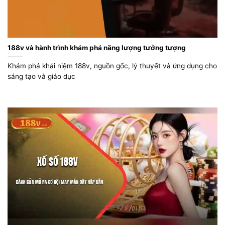
188v và hành trình khám phá năng lượng tưởng tượng
Khám phá khái niệm 188v, nguồn gốc, lý thuyết và ứng dụng cho
sáng tạo và giáo dục