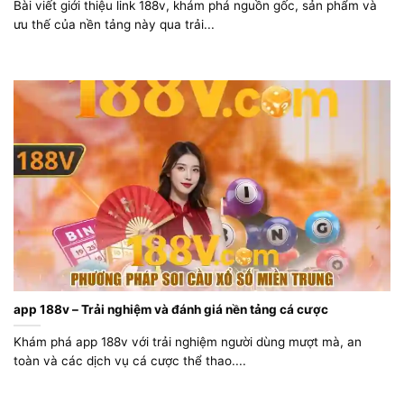
Bài viết giới thiệu link 188v, khám phá nguồn gốc, sản phẩm và
ưu thế của nền tảng này qua trải...
app 188v – Trải nghiệm và đánh giá nền tảng cá cược
Khám phá app 188v với trải nghiệm người dùng mượt mà, an
toàn và các dịch vụ cá cược thể thao....