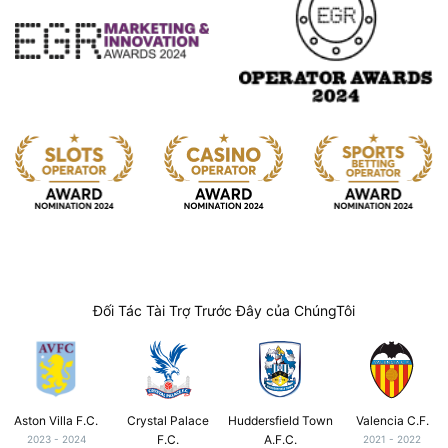
Đối Tác Tài Trợ Trước Đây của ChúngTôi
Aston Villa F.C.
Crystal Palace
Huddersfield Town
Valencia C.F.
F.C.
A.F.C.
2023 - 2024
2021 - 2022