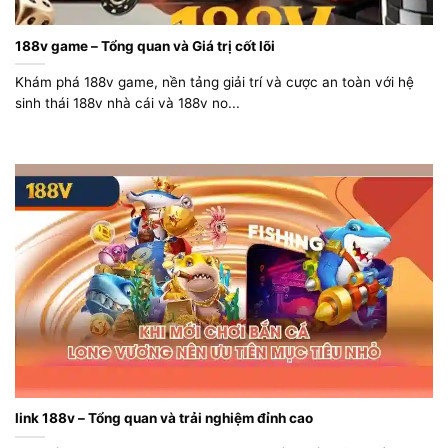
188v game – Tổng quan và Giá trị cốt lõi
Khám phá 188v game, nền tảng giải trí và cược an toàn với hệ
sinh thái 188v nhà cái và 188v no...
link 188v – Tổng quan và trải nghiệm đỉnh cao