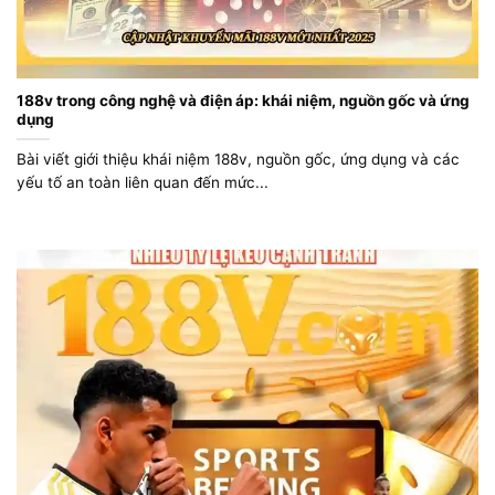
188v trong công nghệ và điện áp: khái niệm, nguồn gốc và ứng
dụng
Bài viết giới thiệu khái niệm 188v, nguồn gốc, ứng dụng và các
yếu tố an toàn liên quan đến mức...