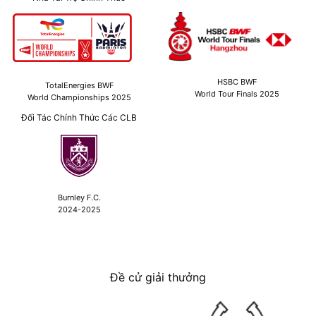
HSBC BWF
TotalEnergies BWF
World Tour Finals 2025
World Championships 2025
Đối Tác Chính Thức Các CLB
Burnley F.C.
2024-2025
Đề cử giải thưởng