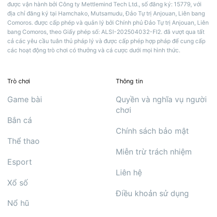
được vận hành bởi Công ty Mettlemind Tech Ltd., số đăng ký: 15779, với
địa chỉ đăng ký tại Hamchako, Mutsamudu, Đảo Tự trị Anjouan, Liên bang
Comoros. được cấp phép và quản lý bởi Chính phủ Đảo Tự trị Anjouan, Liên
bang Comoros, theo Giấy phép số: ALSI-202504032-FI2. đã vượt qua tất
cả các yêu cầu tuân thủ pháp lý và được cấp phép hợp pháp để cung cấp
các hoạt động trò chơi có thưởng và cá cược dưới mọi hình thức.
Trò chơi
Thông tin
Game bài
Quyền và nghĩa vụ người
chơi
Bắn cá
Chính sách bảo mật
Thể thao
Miễn trừ trách nhiệm
Esport
Liên hệ
Xổ số
Điều khoản sử dụng
Nổ hũ