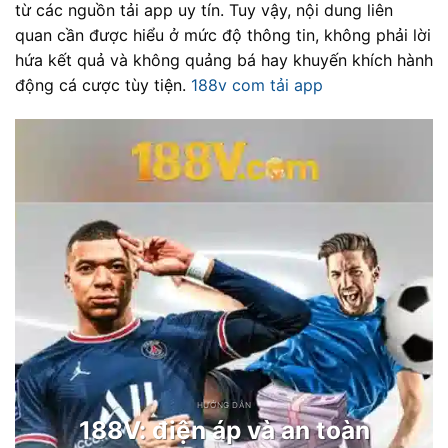
từ các nguồn tải app uy tín. Tuy vậy, nội dung liên
quan cần được hiểu ở mức độ thông tin, không phải lời
hứa kết quả và không quảng bá hay khuyến khích hành
động cá cược tùy tiện.
188v com tải app
HƯỚNG DẪN
188V: điện áp và an toàn