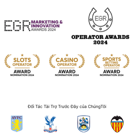
Đối Tác Tài Trợ Trước Đây của ChúngTôi