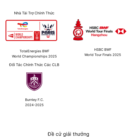
Nhà Tài Trợ Chính Thức
HSBC BWF
TotalEnergies BWF
World Tour Finals 2025
World Championships 2025
Đối Tác Chính Thức Các CLB
Burnley F.C.
2024-2025
Đề cử giải thưởng