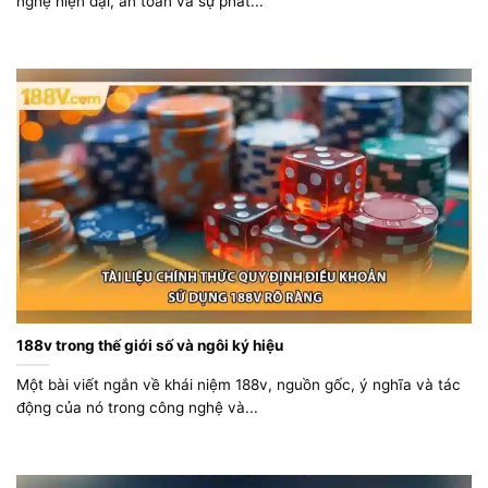
nghệ hiện đại, an toàn và sự phát...
188v trong thế giới số và ngôi ký hiệu
Một bài viết ngắn về khái niệm 188v, nguồn gốc, ý nghĩa và tác
động của nó trong công nghệ và...