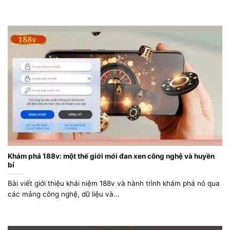
Khám phá 188v: một thế giới mới đan xen công nghệ và huyền
bí
Bài viết giới thiệu khái niệm 188v và hành trình khám phá nó qua
các mảng công nghệ, dữ liệu và...