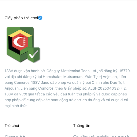
Giấy phép trò chơi
188V được vận hành bởi Công ty Mettlemind Tech Ltd., số đăng ký: 15779,
với địa chỉ đăng ký tại Hamchako, Mutsamudu, Đảo Tự trị Anjouan, Liên
bang Comoros. 188V được cấp phép và quản lý bởi Chính phủ Đảo Tự trị
Anjouan, Liên bang Comoros, theo Giấy phép số: ALSI-202504032-FI2.
188V đã vượt qua tất cả các yêu cầu tuân thủ pháp lý và được cấp phép
hợp pháp để cung cấp các hoạt động trò chơi có thưởng và cá cược dưới
mọi hình thức.
Trò chơi
Thông tin