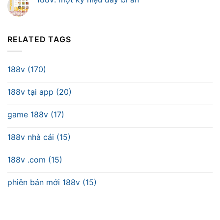
RELATED TAGS
188v (170)
188v tại app (20)
game 188v (17)
188v nhà cái (15)
188v .com (15)
phiên bản mới 188v (15)