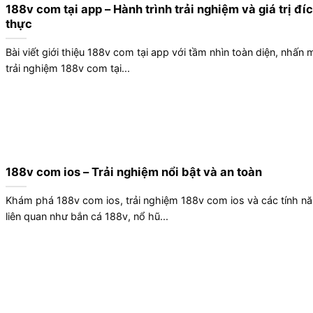
188v com tại app – Hành trình trải nghiệm và giá trị đí
thực
Bài viết giới thiệu 188v com tại app với tầm nhìn toàn diện, nhấn
trải nghiệm 188v com tại...
188v com ios – Trải nghiệm nổi bật và an toàn
Khám phá 188v com ios, trải nghiệm 188v com ios và các tính n
liên quan như bắn cá 188v, nổ hũ...