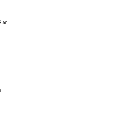
ý an
g