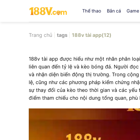
Chuyển
Thể thao
Bắn cá
Game 
đến
nội
dung
Trang chủ
|
tags
|
188v tài app(12)
188v tài app được hiểu như một nhãn phân loại 
liên quan đến tỷ lệ và kèo bóng đá. Người đọc 
và nhận diện biến động thị trường. Trong cộng 
lệ, cũng như các phương pháp kiểm chứng nhận đ
sự thay đổi của kèo theo thời gian và các yế
điểm tham chiếu cho nội dung tổng quan, phù h