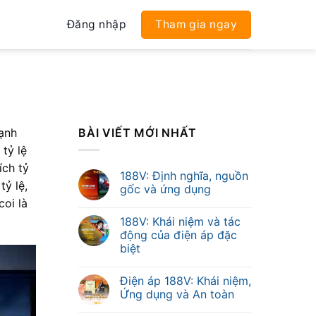
Đăng nhập
Tham gia ngay
cạnh
BÀI VIẾT MỚI NHẤT
tỷ lệ
ích tỷ
188V: Định nghĩa, nguồn
tỷ lệ,
gốc và ứng dụng
oi là
188V: Khái niệm và tác
động của điện áp đặc
biệt
Điện áp 188V: Khái niệm,
Ứng dụng và An toàn