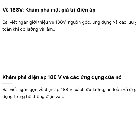
Về 188V: Khám phá một giá trị điện áp
Bài viết ngắn giới thiệu về 188V, nguồn gốc, ứng dụng và các lưu 
toàn khi đo lường và làm...
Khám phá điện áp 188 V và các ứng dụng của nó
Bài viết ngắn gọn về điện áp 188 V, cách đo lường, an toàn và ứn
dụng trong hệ thống điện và...