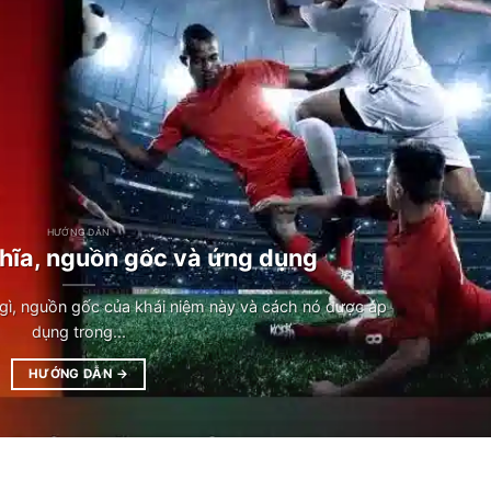
HƯỚNG DẪN
hĩa, nguồn gốc và ứng dụng
là gì, nguồn gốc của khái niệm này và cách nó được áp
dụng trong...
HƯỚNG DẪN
→