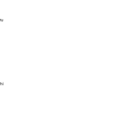
ứu
hi