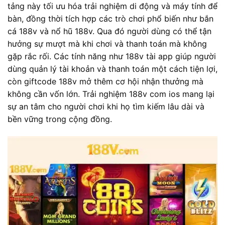
tảng này tối ưu hóa trải nghiệm di động và máy tính để
bàn, đồng thời tích hợp các trò chơi phổ biến như bắn
cá 188v và nổ hũ 188v. Qua đó người dùng có thể tận
hưởng sự mượt mà khi chơi và thanh toán mà không
gặp rắc rối. Các tính năng như 188v tài app giúp người
dùng quản lý tài khoản và thanh toán một cách tiện lợi,
còn giftcode 188v mở thêm cơ hội nhận thưởng mà
không cần vốn lớn. Trải nghiệm 188v com ios mang lại
sự an tâm cho người chơi khi họ tìm kiếm lâu dài và
bền vững trong cộng đồng.