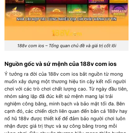
188v com ios – Tổng quan chủ đề và giá trị cốt lõi
Nguồn gốc và sứ mệnh của 188v com ios
Ý tưởng ra đời của 188v com ios bắt nguồn từ mong
muốn xây dựng một thương hiệu tin cậy kết nối người
chơi với các trò chơi chất lượng cao. Từ ngày đầu tiên,
nhóm sáng lập đã đúc kết sứ mệnh mang lại trải
nghiệm công bằng, minh bạch và bảo mật tối đa. Bên
cạnh đó, các chiến dịch liên quan đến bắn cá 188v hay
nổ hũ 188v được thiết kế để đảm bảo người chơi luôn
nhận được giá trị thực và sự công bằng trong mỗi