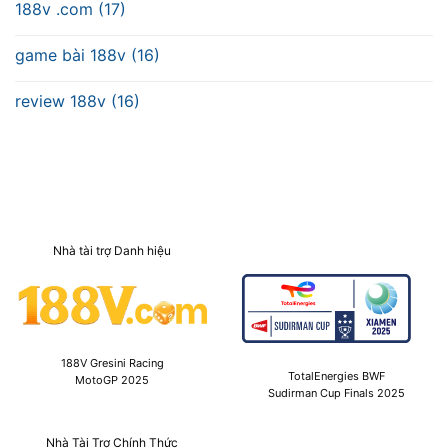
188v .com (17)
game bài 188v (16)
review 188v (16)
Nhà tài trợ Danh hiệu
188V Gresini Racing
TotalEnergies BWF
MotoGP 2025
Sudirman Cup Finals 2025
Nhà Tài Trợ Chính Thức