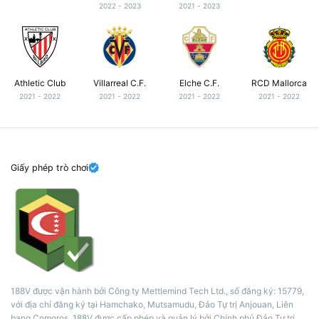
2022 - 2023
2021 - 2023
Athletic Club
Villarreal C.F.
Elche C.F.
RCD Mallorca
2021 - 2022
2021 - 2022
2021 - 2022
2021 - 2022
Giấy phép trò chơi
188V được vận hành bởi Công ty Mettlemind Tech Ltd., số đăng ký: 15779,
với địa chỉ đăng ký tại Hamchako, Mutsamudu, Đảo Tự trị Anjouan, Liên
bang Comoros. 188V được cấp phép và quản lý bởi Chính phủ Đảo Tự trị