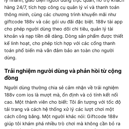
lý nhanh, giao diện người dùng trực quan, hỗ trợ khách
hàng 24/7, tích hợp công cụ quản lý ví và thanh toán
thông minh, cùng các chương trình khuyến mãi như
giftcode 188v và các gói ưu đãi đặc biệt. 188v tài app
cho phép người dùng theo dõi chi tiêu, quản lý tài
khoản và nạp tiền dễ dàng. Dòng sản phẩm được thiết
kế linh hoạt, cho phép tích hợp với các cổng thanh
toán phổ biến mà vẫn đảm bảo an toàn cho người
dùng.
Trải nghiệm người dùng và phản hồi từ cộng
đồng
Người dùng thường chia sẻ cảm nhận về trải nghiệm
188v com ios là mượt mà, ổn định và có tính kết nối
cao. Một thành viên cho biết: Tôi ấn tượng với tốc độ
tải trang và cách hệ thống xử lý các lượt chơi một
cách công bằng. Một người khác nói: Giftcode 188v
giúp tôi khám phá nhiều trò chơi mà không cần bỏ ra