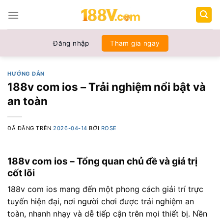
Chuyển
đến
nội
dung
Đăng nhập
Tham gia ngay
HƯỚNG DẪN
188v com ios – Trải nghiệm nổi bật và
an toàn
ĐÃ ĐĂNG TRÊN
2026-04-14
BỞI
ROSE
188v com ios – Tổng quan chủ đề và giá trị
cốt lõi
188v com ios mang đến một phong cách giải trí trực
tuyến hiện đại, nơi người chơi được trải nghiệm an
toàn, nhanh nhạy và dễ tiếp cận trên mọi thiết bị. Nền