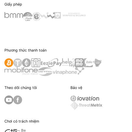
Giấy phép
Phương thức thanh toán
Theo dõi chúng tôi
Bảo vệ
Chơi có trách nhiệm