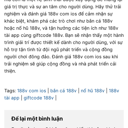
giá trị thực và sự an tâm cho người dùng. Hãy thử trải
nghiệm và đánh giá 188v com ios để cảm nhận sự
khác biệt, khám phá các trò chơi như bắn cá 188v
hoặc nổ hũ 188v, và tận hưởng các tiện ích như 188v
tài app cùng giftcode 188v. Bạn sẽ nhận thấy một hành
trình giải trí được thiết kế dành cho người dùng, với sự
hỗ trợ tận tình từ đội ngũ phát triển và cộng đồng
người chơi đông đảo. Đánh giá 188v com ios sau khi
trải nghiệm sẽ giúp cộng đồng và nhà phát triển cải
thiện.
Tags:
188v com ios
|
bắn cá 188v
|
nổ hũ 188v
|
188v
tài app
|
giftcode 188v
|
Để lại một bình luận