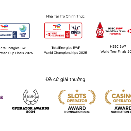
Nhà Tài Trợ Chính Thức
HSBC BWF
TotalEnergies BWF
TotalEnergies BWF
World Tour Finals 2
World Championships 2025
rman Cup Finals 2025
Đề cử giải thưởng