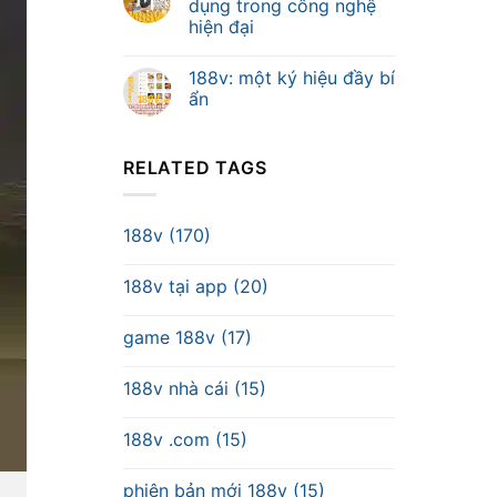
dụng trong công nghệ
hiện đại
188v: một ký hiệu đầy bí
ẩn
RELATED TAGS
188v (170)
188v tại app (20)
game 188v (17)
188v nhà cái (15)
188v .com (15)
phiên bản mới 188v (15)