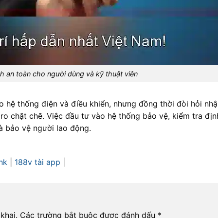
 an toàn cho người dùng và kỹ thuật viên
o hệ thống điện và điều khiển, nhưng đồng thời đòi hỏi nh
 ro chặt chẽ. Việc đầu tư vào hệ thống bảo vệ, kiểm tra địn
à bảo vệ người lao động.
ink
|
188v tài app
|
khai.
Các trường bắt buộc được đánh dấu
*