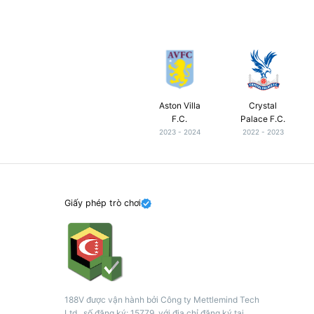
Aston Villa
Crystal
F.C.
Palace F.C.
2023 - 2024
2022 - 2023
Giấy phép trò chơi
188V được vận hành bởi Công ty Mettlemind Tech
Ltd., số đăng ký: 15779, với địa chỉ đăng ký tại