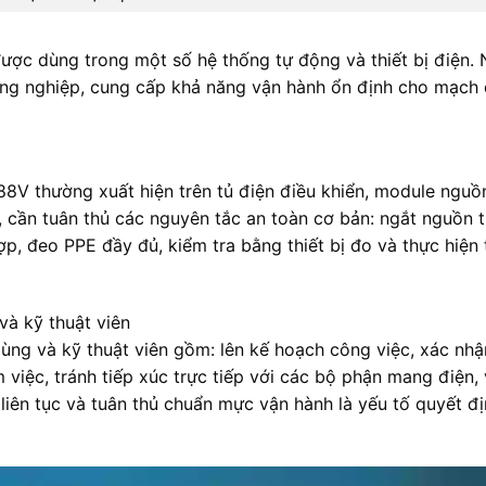
ược dùng trong một số hệ thống tự động và thiết bị điện.
ng nghiệp, cung cấp khả năng vận hành ổn định cho mạch 
88V thường xuất hiện trên tủ điện điều khiển, module nguồ
y, cần tuân thủ các nguyên tắc an toàn cơ bản: ngắt nguồn 
ợp, đeo PPE đầy đủ, kiểm tra bằng thiết bị đo và thực hiện
à kỹ thuật viên
ùng và kỹ thuật viên gồm: lên kế hoạch công việc, xác nhậ
m việc, tránh tiếp xúc trực tiếp với các bộ phận mang điện,
 liên tục và tuân thủ chuẩn mực vận hành là yếu tố quyết đ