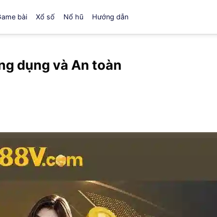
ame bài
Xổ số
Nổ hũ
Hướng dẫn
Ứng dụng và An toàn