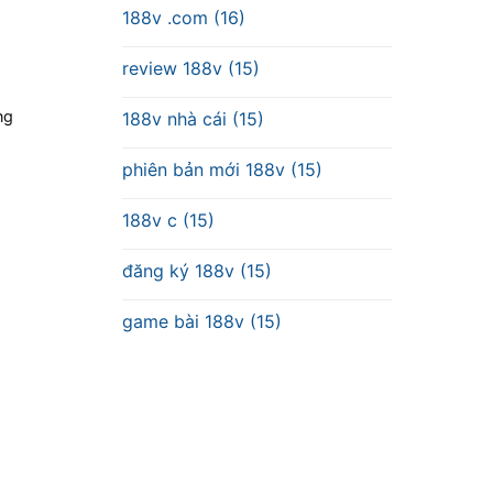
188v .com (16)
review 188v (15)
ng
188v nhà cái (15)
phiên bản mới 188v (15)
188v c (15)
đăng ký 188v (15)
game bài 188v (15)