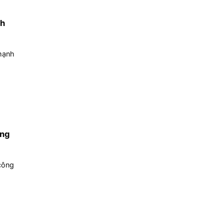
ch
 mạnh
ồng
công