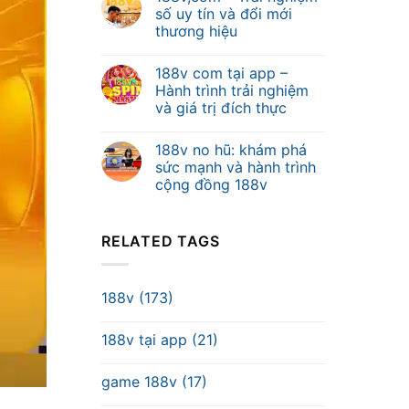
số uy tín và đổi mới
thương hiệu
188v com tại app –
Hành trình trải nghiệm
và giá trị đích thực
188v no hũ: khám phá
sức mạnh và hành trình
cộng đồng 188v
RELATED TAGS
188v (173)
188v tại app (21)
game 188v (17)