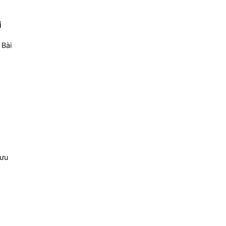
i
 Bài
 ưu