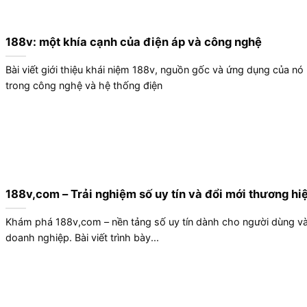
188v: một khía cạnh của điện áp và công nghệ
Bài viết giới thiệu khái niệm 188v, nguồn gốc và ứng dụng của nó
trong công nghệ và hệ thống điện
188v,com – Trải nghiệm số uy tín và đổi mới thương hi
Khám phá 188v,com – nền tảng số uy tín dành cho người dùng v
doanh nghiệp. Bài viết trình bày...