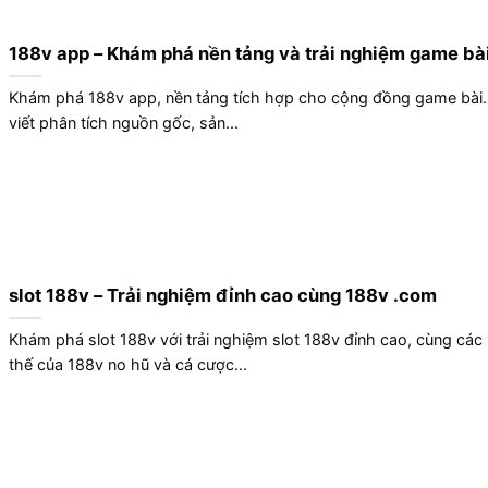
188v app – Khám phá nền tảng và trải nghiệm game bà
Khám phá 188v app, nền tảng tích hợp cho cộng đồng game bài.
viết phân tích nguồn gốc, sản...
slot 188v – Trải nghiệm đỉnh cao cùng 188v .com
Khám phá slot 188v với trải nghiệm slot 188v đỉnh cao, cùng các
thế của 188v no hũ và cá cược...