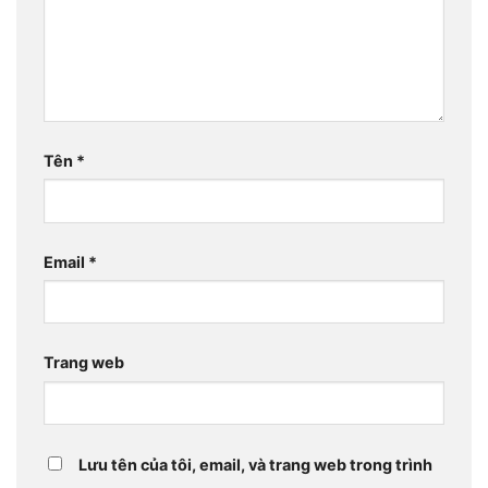
Tên
*
Email
*
Trang web
Lưu tên của tôi, email, và trang web trong trình