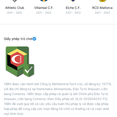
Athletic Club
Villarreal C.F.
Elche C.F.
RCD Mallorca
2021 - 2022
2021 - 2022
2021 - 2022
2021 - 2022
Giấy phép trò chơi
188V được vận hành bởi Công ty Mettlemind Tech Ltd., số đăng ký: 15779,
với địa chỉ đăng ký tại Hamchako, Mutsamudu, Đảo Tự trị Anjouan, Liên
bang Comoros. 188V được cấp phép và quản lý bởi Chính phủ Đảo Tự trị
Anjouan, Liên bang Comoros, theo Giấy phép số: ALSI-202504032-FI2.
188V đã vượt qua tất cả các yêu cầu tuân thủ pháp lý và được cấp phép
hợp pháp để cung cấp các hoạt động trò chơi có thưởng và cá cược dưới
mọi hình thức.