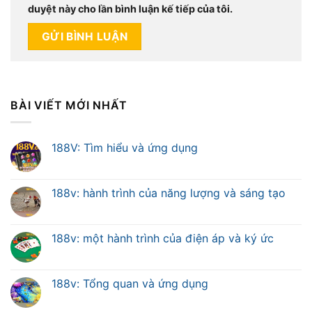
duyệt này cho lần bình luận kế tiếp của tôi.
BÀI VIẾT MỚI NHẤT
188V: Tìm hiểu và ứng dụng
188v: hành trình của năng lượng và sáng tạo
188v: một hành trình của điện áp và ký ức
188v: Tổng quan và ứng dụng