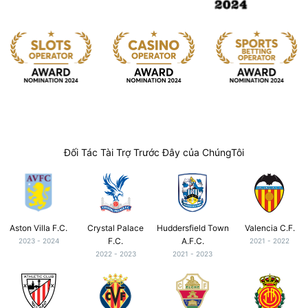
Đối Tác Tài Trợ Trước Đây của ChúngTôi
Aston Villa F.C.
Crystal Palace
Huddersfield Town
Valencia C.F.
F.C.
A.F.C.
2023 - 2024
2021 - 2022
2022 - 2023
2021 - 2023