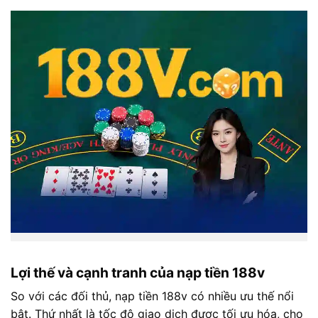
Lợi thế và cạnh tranh của nạp tiền 188v
So với các đối thủ, nạp tiền 188v có nhiều ưu thế nổi
bật. Thứ nhất là tốc độ giao dịch được tối ưu hóa, cho