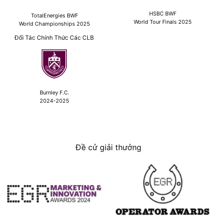
HSBC BWF
TotalEnergies BWF
World Tour Finals 2025
World Championships 2025
Đối Tác Chính Thức Các CLB
Burnley F.C.
2024-2025
Đề cử giải thưởng