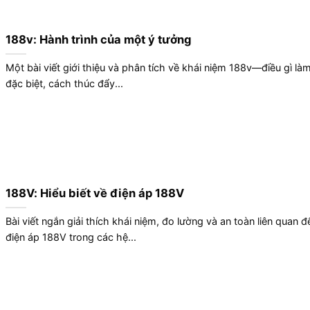
188v: Hành trình của một ý tưởng
Một bài viết giới thiệu và phân tích về khái niệm 188v—điều gì là
đặc biệt, cách thúc đẩy...
188V: Hiểu biết về điện áp 188V
Bài viết ngắn giải thích khái niệm, đo lường và an toàn liên quan đ
điện áp 188V trong các hệ...