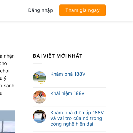
Đăng nhập
Tham gia ngay
và nhận
BÀI VIẾT MỚI NHẤT
 cho
 chơi
Khám phá 188V
u ý
so sánh
ấu
Khái niệm 188v
Khám phá điện áp 188V
và vai trò của nó trong
công nghệ hiện đại