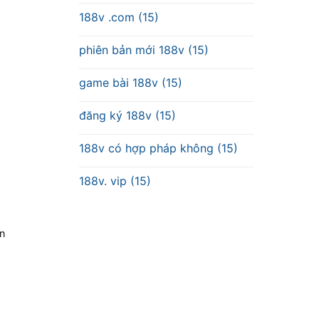
188v .com (15)
phiên bản mới 188v (15)
à
game bài 188v (15)
đăng ký 188v (15)
188v có hợp pháp không (15)
188v. vip (15)
n