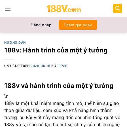
Chuyển
đến
nội
dung
Đăng nhập
Tham gia ngay
HƯỚNG DẪN
188v: Hành trình của một ý tưởng
ĐÃ ĐĂNG TRÊN
2026-06-15
BỞI
ROSE
188v và hành trình của một ý tưởng
\n
188v là một khái niệm mang tính mở, thể hiện sự giao
thoa giữa dữ liệu, cảm xúc và khả năng hình thành
tương lai. Bài viết này mang đến cái nhìn tổng quát về
188v và tại sao nó lại thu hút sự chú ý của nhiều nghệ