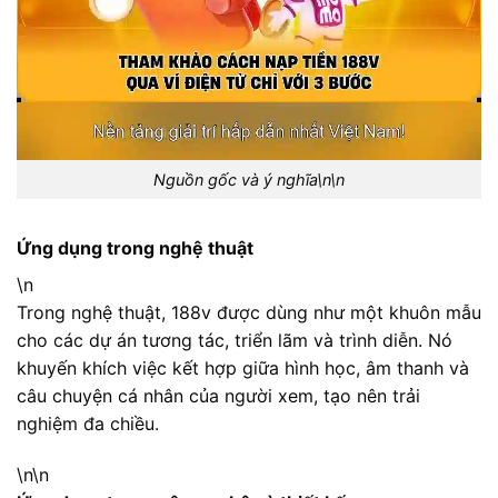
Nguồn gốc và ý nghĩa\n\n
Ứng dụng trong nghệ thuật
\n
Trong nghệ thuật, 188v được dùng như một khuôn mẫu
cho các dự án tương tác, triển lãm và trình diễn. Nó
khuyến khích việc kết hợp giữa hình học, âm thanh và
câu chuyện cá nhân của người xem, tạo nên trải
nghiệm đa chiều.
\n\n