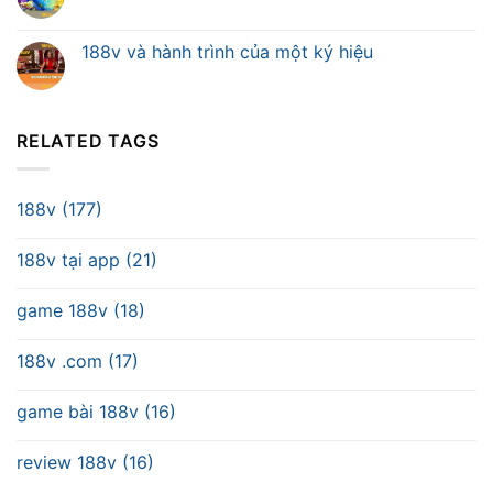
188v và hành trình của một ký hiệu
RELATED TAGS
188v (177)
188v tại app (21)
game 188v (18)
188v .com (17)
game bài 188v (16)
review 188v (16)