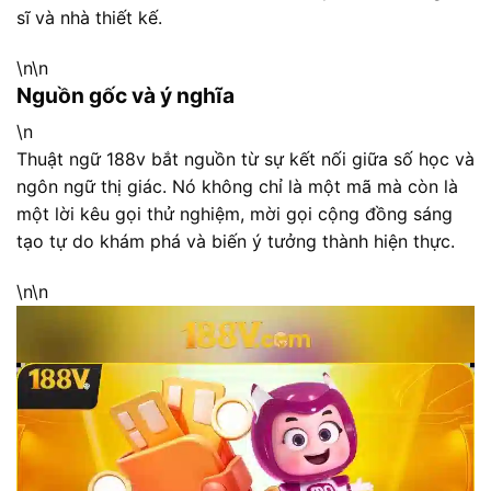
sĩ và nhà thiết kế.
\n\n
Nguồn gốc và ý nghĩa
\n
Thuật ngữ 188v bắt nguồn từ sự kết nối giữa số học và
ngôn ngữ thị giác. Nó không chỉ là một mã mà còn là
một lời kêu gọi thử nghiệm, mời gọi cộng đồng sáng
tạo tự do khám phá và biến ý tưởng thành hiện thực.
\n\n