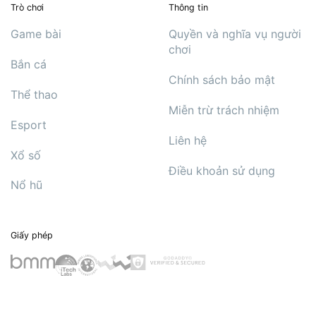
Trò chơi
Thông tin
Game bài
Quyền và nghĩa vụ người
chơi
Bắn cá
Chính sách bảo mật
Thể thao
Miễn trừ trách nhiệm
Esport
Liên hệ
Xổ số
Điều khoản sử dụng
Nổ hũ
Giấy phép