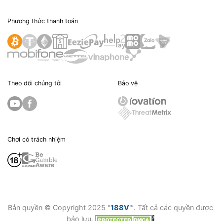
Phương thức thanh toán
Theo dõi chúng tôi
Bảo vệ
Chơi có trách nhiệm
Bản quyền © Copyright 2025 "
188V
™. Tất cả các quyền được
bảo lưu.