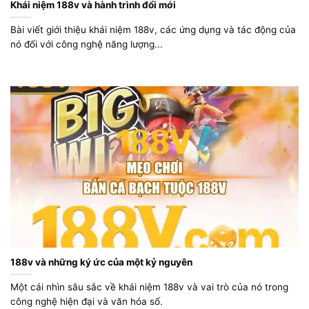
Khái niệm 188v và hành trình đổi mới
Bài viết giới thiệu khái niệm 188v, các ứng dụng và tác động của
nó đối với công nghệ năng lượng...
188v và những ký ức của một kỷ nguyên
Một cái nhìn sâu sắc về khái niệm 188v và vai trò của nó trong
công nghệ hiện đại và văn hóa số.