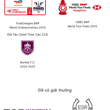
HSBC BWF
TotalEnergies BWF
World Tour Finals 2025
World Championships 2025
Đối Tác Chính Thức Các CLB
Burnley F.C.
2024-2025
Đề cử giải thưởng