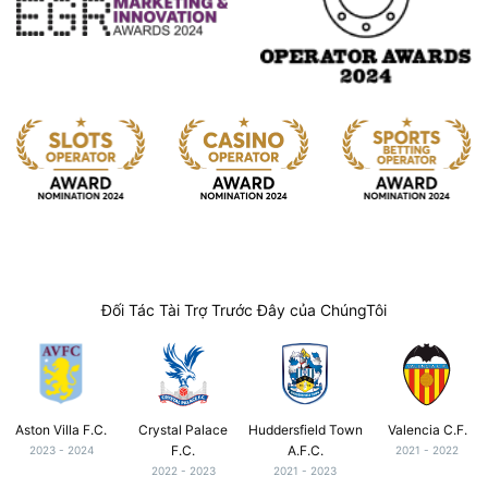
Đối Tác Tài Trợ Trước Đây của ChúngTôi
Aston Villa F.C.
Crystal Palace
Huddersfield Town
Valencia C.F.
F.C.
A.F.C.
2023 - 2024
2021 - 2022
2022 - 2023
2021 - 2023