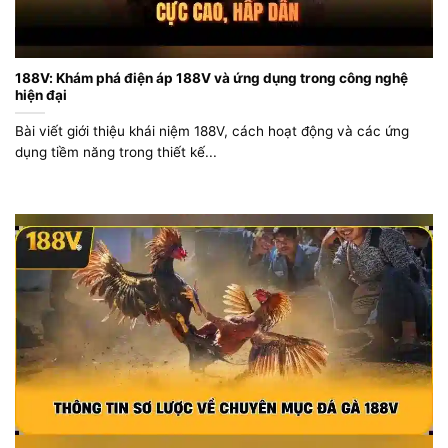
188V: Khám phá điện áp 188V và ứng dụng trong công nghệ
hiện đại
Bài viết giới thiệu khái niệm 188V, cách hoạt động và các ứng
dụng tiềm năng trong thiết kế...