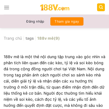
Chuyển
đến
nội
dung
Đăng nhập
Tham gia ngay
Trang chủ
|
tags
|
188v mê(9)
188v mê là một thẻ nội dung tập trung vào góc nhìn và
phân tích liên quan đến các kèo, tỷ lệ và soi kèo bóng
đá trong cộng đồng người chơi tại Việt Nam. Nội dung
trong tag phản ánh cách người chơi so sánh kèo nhà
cái, diễn giải tỷ lệ và nhận diện các xu hướng thị
trường ở mỗi trận đấu, từ quan điểm nhận định đến dữ
liệu thống kê cơ bản. Người đọc thường tìm hiểu khái
niệm về soi kèo, cách đọc tỷ lệ, và các yếu tố ảnh
hưởng đến quyết định đặt cược, mà không đi sâu vào