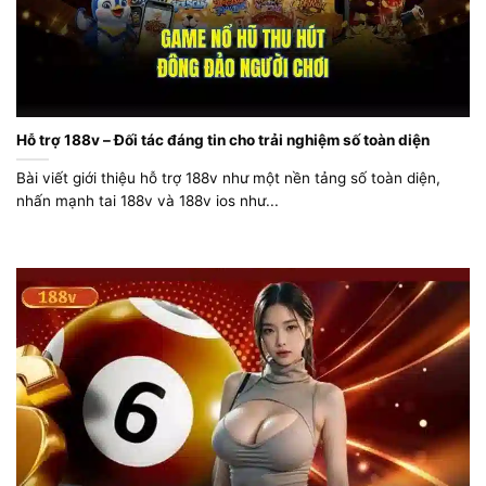
Hỗ trợ 188v – Đối tác đáng tin cho trải nghiệm số toàn diện
Bài viết giới thiệu hỗ trợ 188v như một nền tảng số toàn diện,
nhấn mạnh tai 188v và 188v ios như...