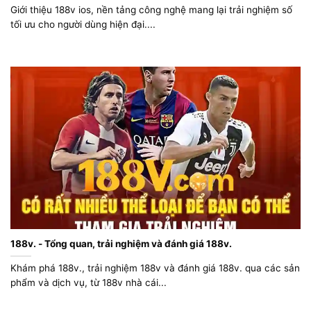
Giới thiệu 188v ios, nền tảng công nghệ mang lại trải nghiệm số
tối ưu cho người dùng hiện đại....
188v. - Tổng quan, trải nghiệm và đánh giá 188v.
Khám phá 188v., trải nghiệm 188v và đánh giá 188v. qua các sản
phẩm và dịch vụ, từ 188v nhà cái...