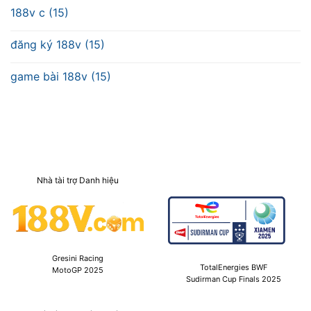
188v c (15)
đăng ký 188v (15)
game bài 188v (15)
Nhà tài trợ Danh hiệu
Gresini Racing
TotalEnergies BWF
MotoGP 2025
Sudirman Cup Finals 2025