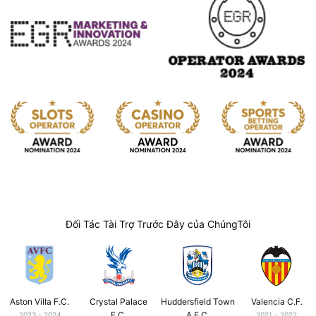
Đối Tác Tài Trợ Trước Đây của ChúngTôi
Aston Villa F.C.
Crystal Palace
Huddersfield Town
Valencia C.F.
F.C.
A.F.C.
2023 - 2024
2021 - 2022