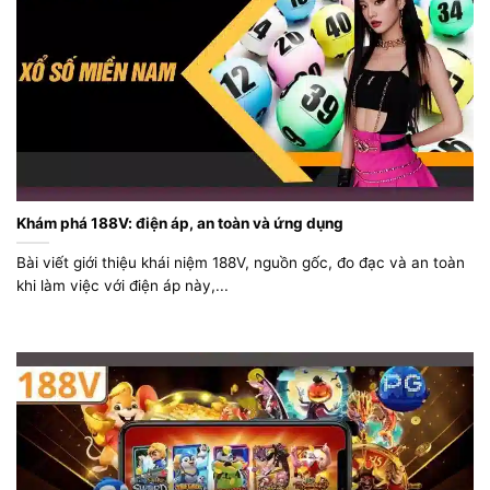
Khám phá 188V: điện áp, an toàn và ứng dụng
Bài viết giới thiệu khái niệm 188V, nguồn gốc, đo đạc và an toàn
khi làm việc với điện áp này,...