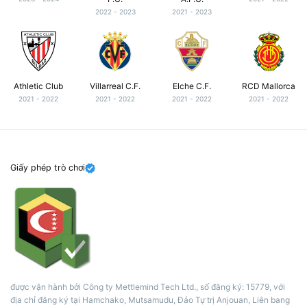
2022 - 2023
2021 - 2023
Athletic Club
Villarreal C.F.
Elche C.F.
RCD Mallorca
2021 - 2022
2021 - 2022
2021 - 2022
2021 - 2022
Giấy phép trò chơi
được vận hành bởi Công ty Mettlemind Tech Ltd., số đăng ký: 15779, với
địa chỉ đăng ký tại Hamchako, Mutsamudu, Đảo Tự trị Anjouan, Liên bang