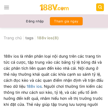
Chuyển
đến
nội
dung
Đăng nhập
Tham gia ngay
Trang chủ
|
tags
|
188v ios(8)
188v ios là nhãn phân loại nội dung trên các trang tin
tức cá cược, tập trung vào các bảng tỷ lệ bóng đá và
các phân tích liên quan đến kèo nhà cái. Nội dung ở
thẻ này thường khái quát các khía cạnh so sánh tỷ lệ,
cách đọc kèo và các quan điểm nhận định về trận đấu
theo dữ liệu
188v ios
. Người chơi thường tìm kiếm các
thông tin như cách soi kèo, tỷ lệ, và các yếu tố ảnh
hưởng đến kết quả, nhằm hiểu hơn về thị trường trước
khi đặt cửa. Thẻ này giúp tập trung lưu lượng người