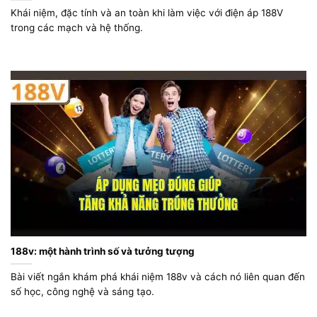
Khái niệm, đặc tính và an toàn khi làm việc với điện áp 188V
trong các mạch và hệ thống.
188v: một hành trình số và tưởng tượng
Bài viết ngắn khám phá khái niệm 188v và cách nó liên quan đến
số học, công nghệ và sáng tạo.