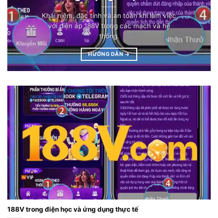
Khái niệm, đặc tính và an toàn khi làm việc
với điện áp 188V trong các mạch và hệ
thống.
HƯỚNG DẪN
→
188V trong điện học và ứng dụng thực tế