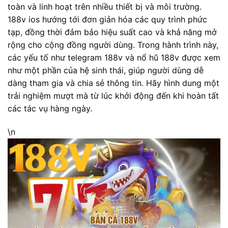
toàn và linh hoạt trên nhiều thiết bị và môi trường.
188v ios hướng tới đơn giản hóa các quy trình phức
tạp, đồng thời đảm bảo hiệu suất cao và khả năng mở
rộng cho cộng đồng người dùng. Trong hành trình này,
các yếu tố như telegram 188v và nổ hũ 188v được xem
như một phần của hệ sinh thái, giúp người dùng dễ
dàng tham gia và chia sẻ thông tin. Hãy hình dung một
trải nghiệm mượt mà từ lúc khởi động đến khi hoàn tất
các tác vụ hàng ngày.
\n