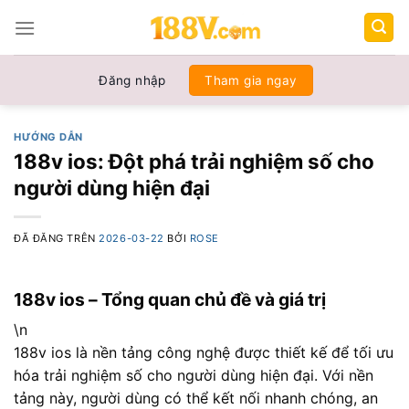
Chuyển
đến
nội
dung
Đăng nhập
Tham gia ngay
HƯỚNG DẪN
188v ios: Đột phá trải nghiệm số cho
người dùng hiện đại
ĐÃ ĐĂNG TRÊN
2026-03-22
BỞI
ROSE
188v ios – Tổng quan chủ đề và giá trị
\n
188v ios là nền tảng công nghệ được thiết kế để tối ưu
hóa trải nghiệm số cho người dùng hiện đại. Với nền
tảng này, người dùng có thể kết nối nhanh chóng, an