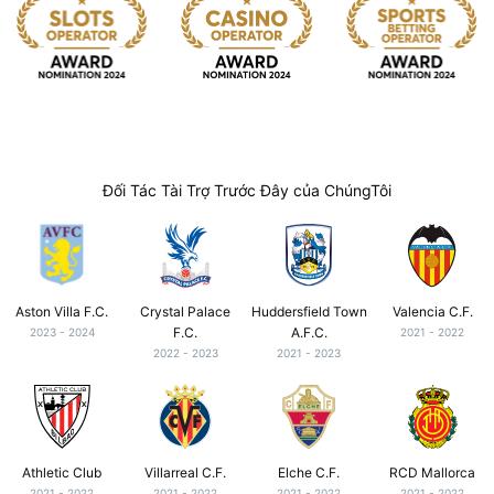
Đối Tác Tài Trợ Trước Đây của ChúngTôi
Aston Villa F.C.
Crystal Palace
Huddersfield Town
Valencia C.F.
F.C.
A.F.C.
2023 - 2024
2021 - 2022
2022 - 2023
2021 - 2023
Athletic Club
Villarreal C.F.
Elche C.F.
RCD Mallorca
2021 - 2022
2021 - 2022
2021 - 2022
2021 - 2022