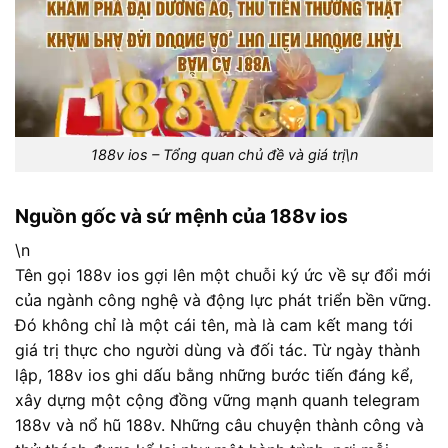
188v ios – Tổng quan chủ đề và giá trị\n
Nguồn gốc và sứ mệnh của 188v ios
\n
Tên gọi 188v ios gợi lên một chuỗi ký ức về sự đổi mới
của ngành công nghệ và động lực phát triển bền vững.
Đó không chỉ là một cái tên, mà là cam kết mang tới
giá trị thực cho người dùng và đối tác. Từ ngày thành
lập, 188v ios ghi dấu bằng những bước tiến đáng kể,
xây dựng một cộng đồng vững mạnh quanh telegram
188v và nổ hũ 188v. Những câu chuyện thành công và