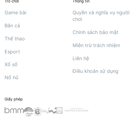
Trò chơi
Thông tin
Game bài
Quyền và nghĩa vụ người
chơi
Bắn cá
Chính sách bảo mật
Thể thao
Miễn trừ trách nhiệm
Esport
Liên hệ
Xổ số
Điều khoản sử dụng
Nổ hũ
Giấy phép