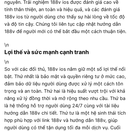
nguyên. Trải nghiệm 188v ios được đánh giá cao về
tính thân thiện, an toàn và hiệu quả, và các đánh giá
188v ios từ người dùng cho thấy sự hài lòng về tốc độ
và độ tin cậy. Chúng tôi liên tục cập nhật hướng dẫn
188v để người mới có thể bắt đầu một cách thuận tiện.
\n
Lợi thế và sức mạnh cạnh tranh
\n
So với các đối thủ, 188v ios nắm giữ một số lợi thế nổi
bật. Thứ nhất là bảo mật và quyền riêng tư ở mức cao,
đảm bảo dữ liệu người dùng được xử lý một cách tôn
trọng và an toàn. Thứ hai là hiệu suất vượt trội với khả
năng xử lý đồng thời và mở rộng theo nhu cầu. Thứ ba
là hệ thống hỗ trợ người dùng 24/7 cùng với tài liệu
hướng dẫn 188v chi tiết. Thứ tư là một hệ sinh thái tích
hợp phù hợp với link 188v và hướng dẫn 188v, giúp
người dùng có thể tận dụng tối đa mỗi dịch vụ. Cuối