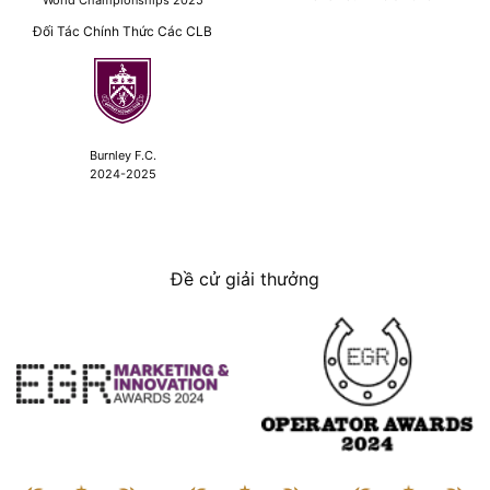
World Championships 2025
Đối Tác Chính Thức Các CLB
Burnley F.C.
2024-2025
Đề cử giải thưởng