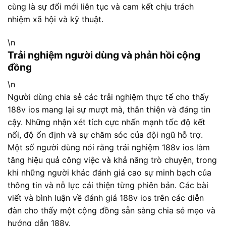
cùng là sự đổi mới liên tục và cam kết chịu trách
nhiệm xã hội và kỹ thuật.
\n
Trải nghiệm người dùng và phản hồi cộng
đồng
\n
Người dùng chia sẻ các trải nghiệm thực tế cho thấy
188v ios mang lại sự mượt mà, thân thiện và đáng tin
cậy. Những nhận xét tích cực nhấn mạnh tốc độ kết
nối, độ ổn định và sự chăm sóc của đội ngũ hỗ trợ.
Một số người dùng nói rằng trải nghiệm 188v ios làm
tăng hiệu quả công việc và khả năng trò chuyện, trong
khi những người khác đánh giá cao sự minh bạch của
thông tin và nỗ lực cải thiện từng phiên bản. Các bài
viết và bình luận về đánh giá 188v ios trên các diễn
đàn cho thấy một cộng đồng sẵn sàng chia sẻ mẹo và
hướng dẫn 188v.