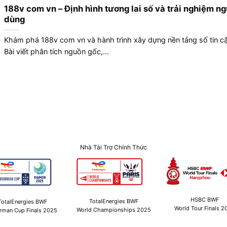
188v com vn – Định hình tương lai số và trải nghiệm n
dùng
Khám phá 188v com vn và hành trình xây dựng nền tảng số tin cậ
Bài viết phân tích nguồn gốc,...
Nhà Tài Trợ Chính Thức
HSBC BWF
TotalEnergies BWF
TotalEnergies BWF
World Tour Finals 2
World Championships 2025
rman Cup Finals 2025