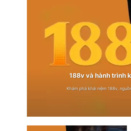
188v và hành trình
Khám phá khái niệm 188v, nguồn