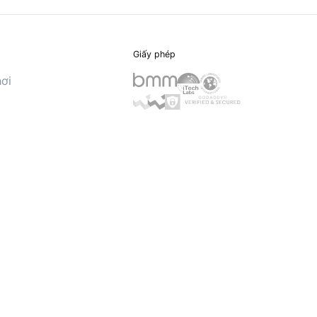
Giấy phép
ơi