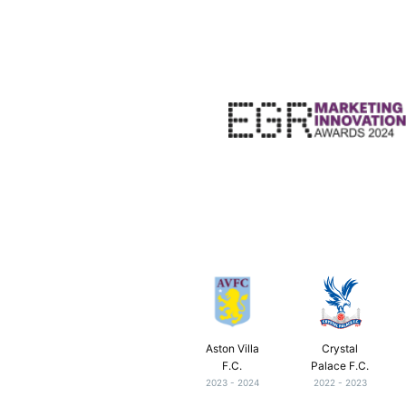
Aston Villa
Crystal
F.C.
Palace F.C.
2023 - 2024
2022 - 2023