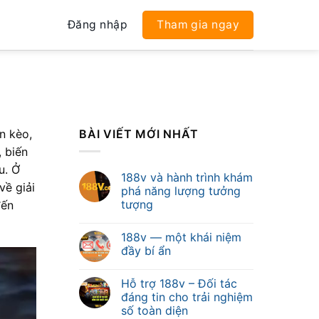
Đăng nhập
Tham gia ngay
n kèo,
BÀI VIẾT MỚI NHẤT
, biến
u. Ở
188v và hành trình khám
về giải
phá năng lượng tưởng
tượng
đến
188v — một khái niệm
đầy bí ẩn
Hỗ trợ 188v – Đối tác
đáng tin cho trải nghiệm
số toàn diện