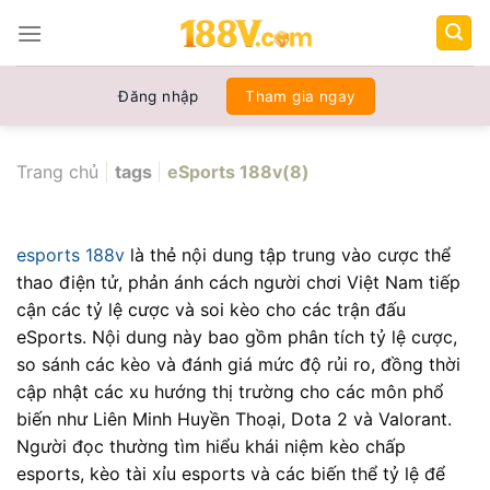
Chuyển
đến
nội
dung
Đăng nhập
Tham gia ngay
Trang chủ
|
tags
|
eSports 188v(8)
esports 188v
là thẻ nội dung tập trung vào cược thể
thao điện tử, phản ánh cách người chơi Việt Nam tiếp
cận các tỷ lệ cược và soi kèo cho các trận đấu
eSports. Nội dung này bao gồm phân tích tỷ lệ cược,
so sánh các kèo và đánh giá mức độ rủi ro, đồng thời
cập nhật các xu hướng thị trường cho các môn phổ
biến như Liên Minh Huyền Thoại, Dota 2 và Valorant.
Người đọc thường tìm hiểu khái niệm kèo chấp
esports, kèo tài xỉu esports và các biến thể tỷ lệ để