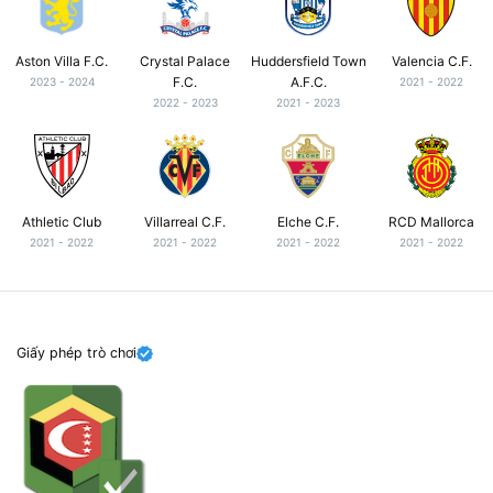
Aston Villa F.C.
Crystal Palace
Huddersfield Town
Valencia C.F.
F.C.
A.F.C.
2023 - 2024
2021 - 2022
2022 - 2023
2021 - 2023
Athletic Club
Villarreal C.F.
Elche C.F.
RCD Mallorca
2021 - 2022
2021 - 2022
2021 - 2022
2021 - 2022
Giấy phép trò chơi