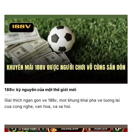
188v: kỳ nguyên của một thế giới mới
Giai thich ngan gon ve 188v, mot khung khai pha ve tuong lai
cua cong nghe, van hoa, va xa hoi.