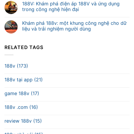
188V: Khám phá điện áp 188V và ứng dụng
trong công nghệ hiện đại
Khám phá 188v: một khung công nghệ cho dữ
liệu và trải nghiệm người dùng
RELATED TAGS
188v (173)
188v tại app (21)
game 188v (17)
188v .com (16)
review 188v (15)