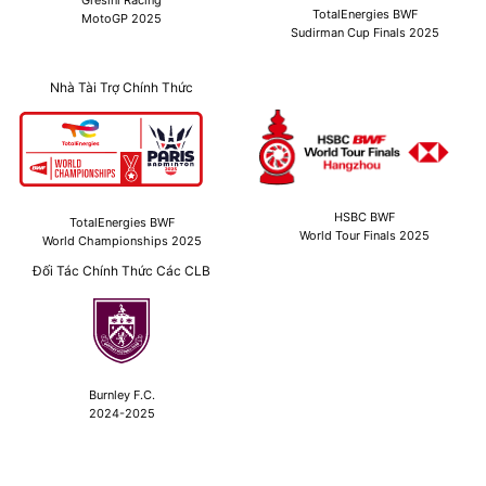
Gresini Racing
TotalEnergies BWF
MotoGP 2025
Sudirman Cup Finals 2025
Nhà Tài Trợ Chính Thức
HSBC BWF
TotalEnergies BWF
World Tour Finals 2025
World Championships 2025
Đối Tác Chính Thức Các CLB
Burnley F.C.
2024-2025