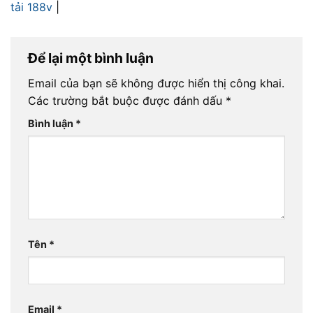
tải 188v
|
Để lại một bình luận
Email của bạn sẽ không được hiển thị công khai.
Các trường bắt buộc được đánh dấu
*
Bình luận
*
Tên
*
Email
*