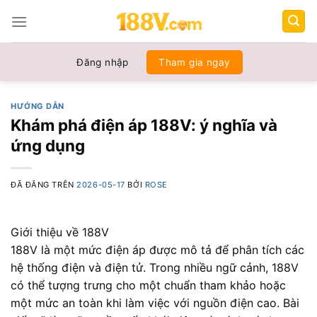
Chuyển
đến
nội
dung
Đăng nhập
Tham gia ngay
HƯỚNG DẪN
Khám phá điện áp 188V: ý nghĩa và
ứng dụng
ĐÃ ĐĂNG TRÊN
2026-05-17
BỞI
ROSE
Giới thiệu về 188V
188V là một mức điện áp được mô tả để phân tích các
hệ thống điện và điện tử. Trong nhiều ngữ cảnh, 188V
có thể tượng trưng cho một chuẩn tham khảo hoặc
một mức an toàn khi làm việc với nguồn điện cao. Bài