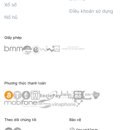
Xổ số
Điều khoản sử dụng
Nổ hũ
Giấy phép
Phương thức thanh toán
Theo dõi chúng tôi
Bảo vệ