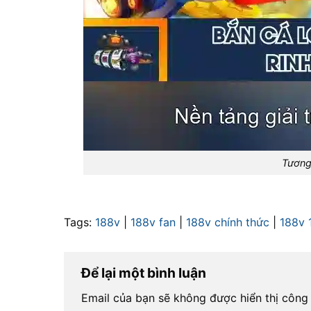
Tương
Tags:
188v
|
188v fan
|
188v chính thức
|
188v 
Để lại một bình luận
Email của bạn sẽ không được hiển thị công 