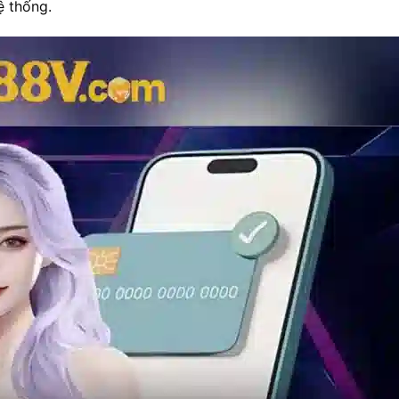
ệ thống.