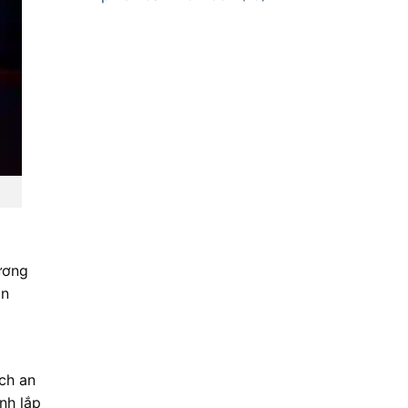
ương
an
ch an
nh lắp