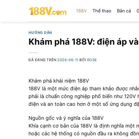
Chuyển
188V
Thể thao
Bắn cá
G
đến
nội
dung
HƯỚNG DẪN
Khám phá 188V: điện áp v
ĐÃ ĐĂNG TRÊN
2026-06-11
BỞI
ROSE
Khám phá khái niệm 188V
188V là một mức điện áp tham khảo được nhắc 
phải là chuẩn công nghiệp phổ biến như 120V h
điện và an toàn cao hơn ở một số ứng dụng đặ
Nguồn gốc và ý nghĩa của 188V
Khía cạnh cơ bản của 188V là định nghĩa một 
hoặc các hệ thống có nguồn đầu ra không đồng