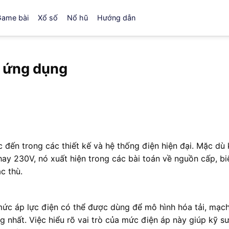
ame bài
Xổ số
Nổ hũ
Hướng dẫn
à ứng dụng
đến trong các thiết kế và hệ thống điện hiện đại. Mặc dù
ay 230V, nó xuất hiện trong các bài toán về nguồn cấp, bi
c thù.
mức áp lực điện có thể được dùng để mô hình hóa tải, mạc
 nhất. Việc hiểu rõ vai trò của mức điện áp này giúp kỹ s