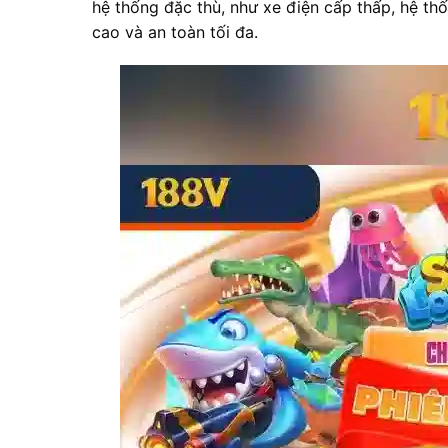
hệ thống đặc thù, như xe điện cấp thấp, hệ t
cao và an toàn tối đa.