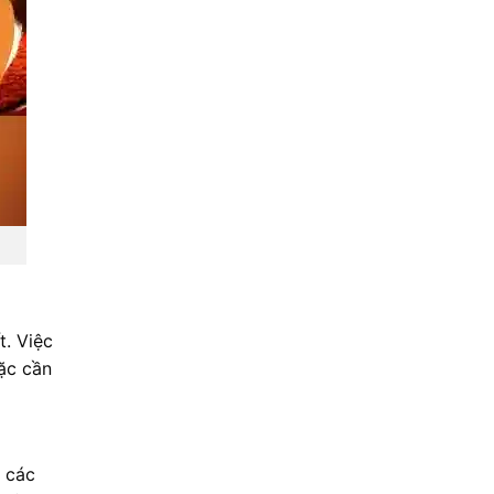
t. Việc
ặc cần
g các