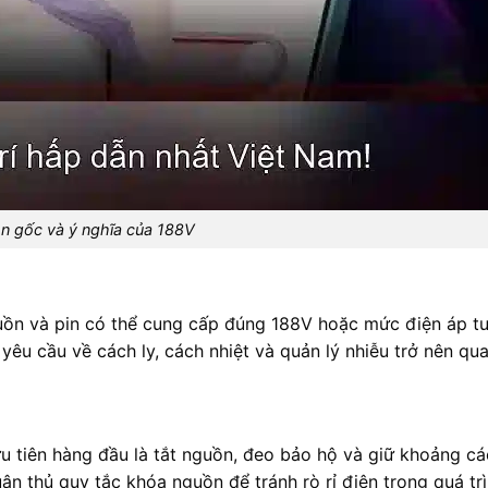
n gốc và ý nghĩa của 188V
guồn và pin có thể cung cấp đúng 188V hoặc mức điện áp t
 yêu cầu về cách ly, cách nhiệt và quản lý nhiễu trở nên qu
ưu tiên hàng đầu là tắt nguồn, đeo bảo hộ và giữ khoảng cá
uân thủ quy tắc khóa nguồn để tránh rò rỉ điện trong quá trì