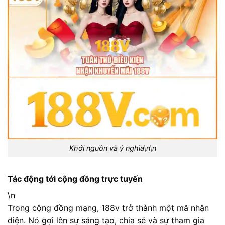
Khởi nguồn và ý nghĩa\n\n
Tác động tới cộng đồng trực tuyến
\n
Trong cộng đồng mạng, 188v trở thành một mã nhận
diện. Nó gợi lên sự sáng tạo, chia sẻ và sự tham gia