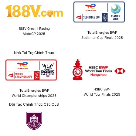
188V Gresini Racing
TotalEnergies BWF
MotoGP 2025
Sudirman Cup Finals 2025
Nhà Tài Trợ Chính Thức
HSBC BWF
TotalEnergies BWF
World Tour Finals 2025
World Championships 2025
Đối Tác Chính Thức Các CLB