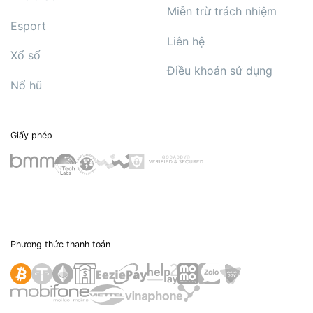
Miễn trừ trách nhiệm
Esport
Liên hệ
Xổ số
Điều khoản sử dụng
Nổ hũ
Giấy phép
Phương thức thanh toán