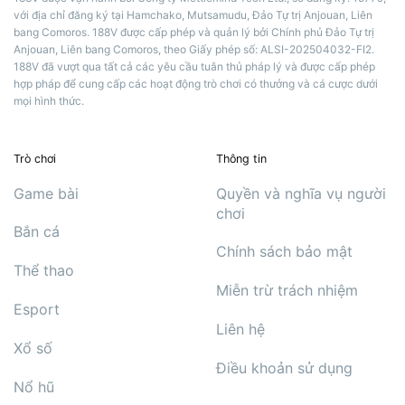
với địa chỉ đăng ký tại Hamchako, Mutsamudu, Đảo Tự trị Anjouan, Liên
bang Comoros. 188V được cấp phép và quản lý bởi Chính phủ Đảo Tự trị
Anjouan, Liên bang Comoros, theo Giấy phép số: ALSI-202504032-FI2.
188V đã vượt qua tất cả các yêu cầu tuân thủ pháp lý và được cấp phép
hợp pháp để cung cấp các hoạt động trò chơi có thưởng và cá cược dưới
mọi hình thức.
Trò chơi
Thông tin
Game bài
Quyền và nghĩa vụ người
chơi
Bắn cá
Chính sách bảo mật
Thể thao
Miễn trừ trách nhiệm
Esport
Liên hệ
Xổ số
Điều khoản sử dụng
Nổ hũ