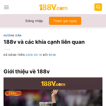
Chuyển
đến
nội
dung
Đăng nhập
Tham gia ngay
HƯỚNG DẪN
188v và các khía cạnh liên quan
ĐÃ ĐĂNG TRÊN
2026-05-15
BỞI
ROSE
Giới thiệu về 188v