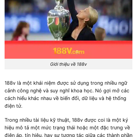
Giới thiệu về 188v
188v là một khái niệm được sử dụng trong nhiều ngữ
cảnh công nghệ và suy nghĩ khoa học. Nó gợi mở các
cách hiểu khác nhau về biến đổi, dữ liệu và hệ thống
điện tử.
Trong nhiều tài liệu kỹ thuật, 188v được coi là một ký
hiệu mô tả một mức trạng thái hoặc một đặc trưng về
điện áp, tín hiệu, hay sự tương tác giữa các thành phần