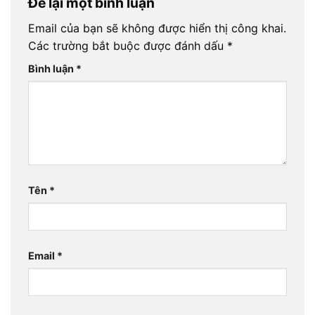
Để lại một bình luận
Email của bạn sẽ không được hiển thị công khai.
Các trường bắt buộc được đánh dấu
*
Bình luận
*
Tên
*
Email
*