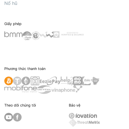
Nổ hũ
Giấy phép
Phương thức thanh toán
Theo dõi chúng tôi
Bảo vệ