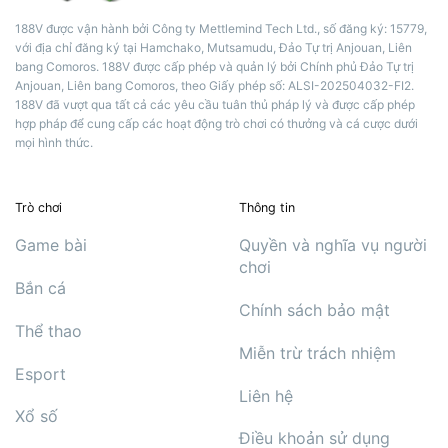
188V được vận hành bởi Công ty Mettlemind Tech Ltd., số đăng ký: 15779,
với địa chỉ đăng ký tại Hamchako, Mutsamudu, Đảo Tự trị Anjouan, Liên
bang Comoros. 188V được cấp phép và quản lý bởi Chính phủ Đảo Tự trị
Anjouan, Liên bang Comoros, theo Giấy phép số: ALSI-202504032-FI2.
188V đã vượt qua tất cả các yêu cầu tuân thủ pháp lý và được cấp phép
hợp pháp để cung cấp các hoạt động trò chơi có thưởng và cá cược dưới
mọi hình thức.
Trò chơi
Thông tin
Game bài
Quyền và nghĩa vụ người
chơi
Bắn cá
Chính sách bảo mật
Thể thao
Miễn trừ trách nhiệm
Esport
Liên hệ
Xổ số
Điều khoản sử dụng