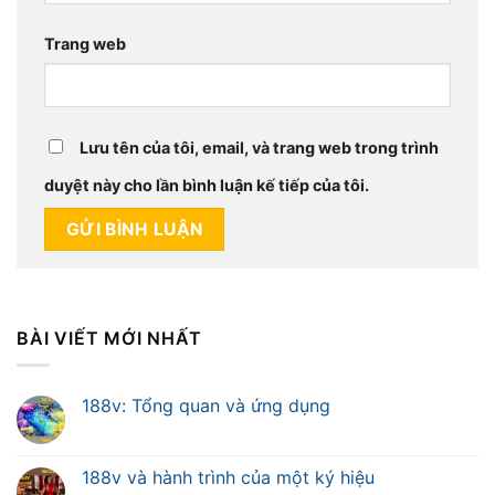
Trang web
Lưu tên của tôi, email, và trang web trong trình
duyệt này cho lần bình luận kế tiếp của tôi.
BÀI VIẾT MỚI NHẤT
188v: Tổng quan và ứng dụng
188v và hành trình của một ký hiệu