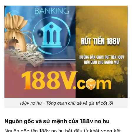
188v no hu – Tổng quan chủ đề và giá trị cốt lõi
Nguồn gốc và sứ mệnh của 188v no hu
Nguồn gốc tên 188v no hu bắt đầu từ khát vọng kết