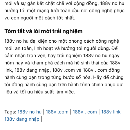
mới và sự gắn kết chặt chẽ với cộng đồng, 188v no hu
hướng tới một mạng lưới toàn cầu nơi công nghệ phục
vụ con người một cách tốt nhất.
Tóm tắt và lời mời trải nghiệm
188v no hu đại diện cho một phong cách công nghệ
mới: an toàn, linh hoạt và hướng tới người dùng. Để
cảm nhận trọn vẹn, hãy trải nghiệm 188v no hu ngay
hôm nay và khám phá cách mà hệ sinh thái của 188v
link, 188v đang nhập, 188v .com và 188v . com đồng
hành cùng bạn trong từng bước số hóa. Hãy để chúng
tôi đồng hành cùng bạn trên hành trình chinh phục dữ
liệu và tối ưu hiệu suất làm việc.
Tags:
188v no hu
|
188v .com
|
188v . com
|
188v link
|
188v đang nhập
|