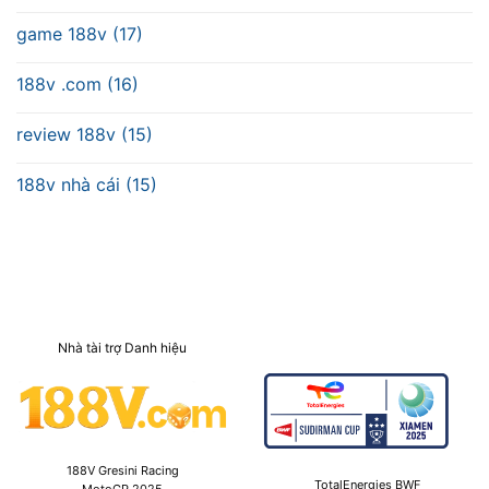
game 188v (17)
188v .com (16)
review 188v (15)
188v nhà cái (15)
Nhà tài trợ Danh hiệu
188V Gresini Racing
TotalEnergies BWF