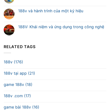
188v và hành trình của một ký hiệu
188V: Khái niệm và ứng dụng trong công nghệ
RELATED TAGS
188v (176)
188v tại app (21)
game 188v (18)
188v .com (17)
game bài 188v (16)