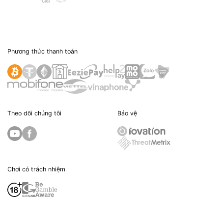
Phương thức thanh toán
Theo dõi chúng tôi
Bảo vệ
Chơi có trách nhiệm