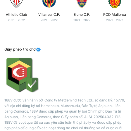
Athletic Club
Villarreal C.F.
Elche C.F.
RCD Mallorca
2021 - 2022
2021 - 2022
2021 - 2022
2021 - 2022
Giấy phép trò chơi
188V được vận hành bởi Công ty Mettlemind Tech Ltd., số đăng ký: 15779,
với địa chỉ đăng ký tại Hamchako, Mutsamudu, Đảo Tự trị Anjouan, Liên
bang Comoros. 188V được cấp phép và quản lý bởi Chính phủ Đảo Tự trị
Anjouan, Liên bang Comoros, theo Giấy phép số: ALSI-202504032-FI2.
188V đã vượt qua tất cả các yêu cầu tuân thủ pháp lý và được cấp phép
hợp pháp để cung cấp các hoạt động trò chơi có thưởng và cá cược dưới