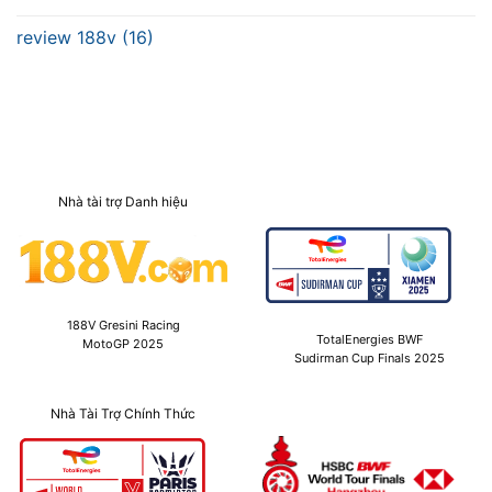
review 188v (16)
Nhà tài trợ Danh hiệu
188V Gresini Racing
TotalEnergies BWF
MotoGP 2025
Sudirman Cup Finals 2025
Nhà Tài Trợ Chính Thức