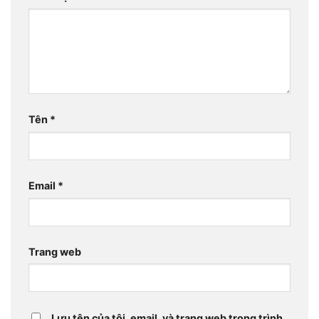
Tên
*
Email
*
Trang web
Lưu tên của tôi, email, và trang web trong trình