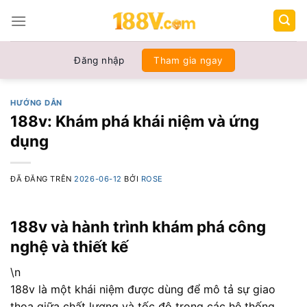
Chuyển
đến
nội
dung
Đăng nhập
Tham gia ngay
HƯỚNG DẪN
188v: Khám phá khái niệm và ứng
dụng
ĐÃ ĐĂNG TRÊN
2026-06-12
BỞI
ROSE
188v và hành trình khám phá công
nghệ và thiết kế
\n
188v là một khái niệm được dùng để mô tả sự giao
thoa giữa chất lượng và tốc độ trong các hệ thống